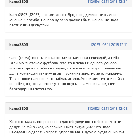
kama2803
[12054] 05.11.2018 12:24
kаmа280З [12053], все же кто ты. Вроде поддерживаешь мои
мнения. Спасибо. Но, прошу sana должен быть игнор. Не надо
вести с ним дискуссии.
kаmа280З
[12053] 05.11.2018 12:11
sana [12051], вот ты считаешь меня наивным невеждой, а себя
Великим знатоком футбола. Что-то я пока ни одного умного
комментария от тебя не увидел, хотя я анализирую положение
дел в команде и тактику игры, пускай наивно, но зато искренне.
Так напиши наконец что-нибудь искромётное, мистер всезнайка,
и я обещаю, что увековечу твои опусы в камне в назидание
благодарным потомкам.
kama2803
[12052] 05.11.2018 12:08
Хочется задать вопрос снова для обсуждения, но боюсь, что не
дадут. Какой выход из сложившейся ситуации? Что надо
немедленно делать? Убрать управление, я думаю будет ошибкой.