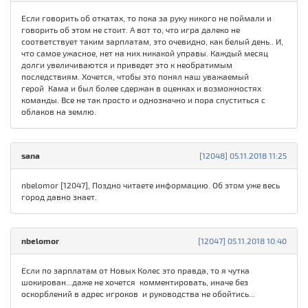
Если говорить об откатах, то пока за руку никого не поймали и
говорить об этом не стоит. А вот то, что игра далеко не
соответствует таким зарплатам, это очевидно, как белый день.. И,
что самое ужасное, нет на них никакой управы. Каждый месяц
долги увеличиваются и приведет это к необратимым
последствиям. Хочется, чтобы это понял наш уважаемый
герой Кама и был более сдержан в оценках и возможностях
команды. Все не так просто и однозначно и пора спуститься с
облаков на землю.
sana
[12048] 05.11.2018 11:25
nbelomor [12047], Поздно читаете информацию. Об этом уже весь
город давно знает.
nbelomor
[12047] 05.11.2018 10:40
Если по зарплатам от Новых Колес это правда, то я чутка
шокирован...даже не хочется комментировать, иначе без
оскорблений в адрес игроков и руководства не обойтись...