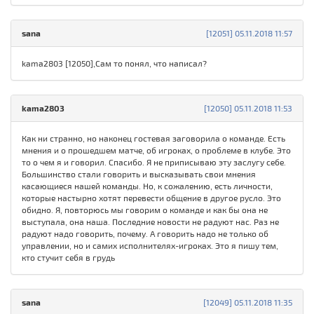
sana
[12051] 05.11.2018 11:57
kama2803 [12050],Сам то понял, что написал?
kama2803
[12050] 05.11.2018 11:53
Как ни странно, но наконец гостевая заговорила о команде. Есть
мнения и о прошедшем матче, об игроках, о проблеме в клубе. Это
то о чем я и говорил. Спасибо. Я не приписываю эту заслугу себе.
Большинство стали говорить и высказывать свои мнения
касающиеся нашей команды. Но, к сожалению, есть личности,
которые настырно хотят перевести общение в другое русло. Это
обидно. Я, повторюсь мы говорим о команде и как бы она не
выступала, она наша. Последние новости не радуют нас. Раз не
радуют надо говорить, почему. А говорить надо не только об
управлении, но и самих исполнителях-игроках. Это я пишу тем,
кто стучит себя в грудь
sana
[12049] 05.11.2018 11:35