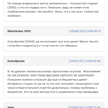
По поводу вчерашнего матча запомнилось - полупустой стадион
(3000), и это на лидера лиги. Печально, ведь не нужен этим
томбовским волкам там футбол. Жаль, что у нас все с точностью
наоборот...
Wiacheslav 1005
[12046] 05.11.2018 00:15
Kukudjamba [12045], да не получают они этих денег! Взяли тех,кто
готов был поделиться и то не платят,что обещали.
Kukudjamba
[12045] 05.11.2018 00:09
Я, не удивлен такими высокими зарплатами игроков. Мое мнение!
НЕ ЗАСЛУЖИЛИ ОНИ ТАКИХ ВЫСОКИХ ЗАРПЛАТ! НЕ НАИГРАЛИ!!!
Позорная конечно ситуация! Да еще из бюджетных денег!
Интересно стыдно ли им за то что они получают такие деньги при
такой отвратительной игре! Не удивительно, почему проблемы с
бюджетом. Это на мой взгляд итоги управления пиар менеджера.
sana
[12044] 04.11.2018 23:43