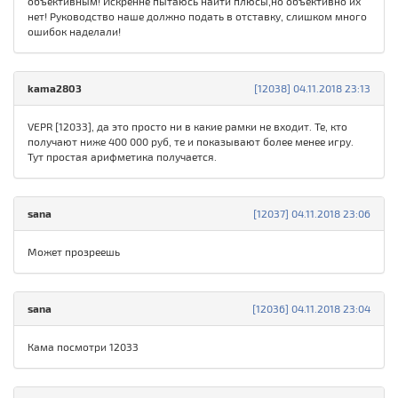
объективным! Искренне пытаюсь найти плюсы,но объективно их
нет! Руководство наше должно подать в отставку, слишком много
ошибок наделали!
kama2803
[12038] 04.11.2018 23:13
VEPR [12033], да это просто ни в какие рамки не входит. Те, кто
получают ниже 400 000 руб, те и показывают более менее игру.
Тут простая арифметика получается.
sana
[12037] 04.11.2018 23:06
Может прозреешь
sana
[12036] 04.11.2018 23:04
Кама посмотри 12033