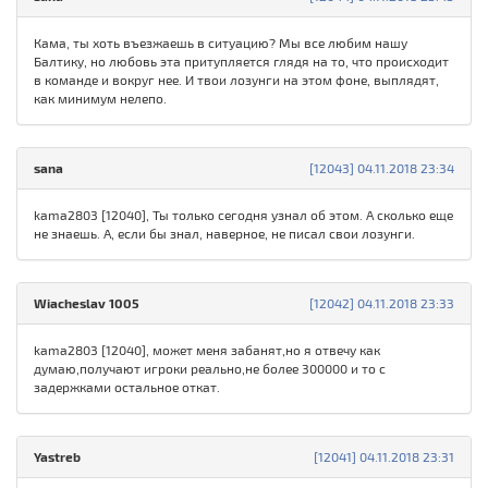
Кама, ты хоть въезжаешь в ситуацию? Мы все любим нашу
Балтику, но любовь эта притупляется глядя на то, что происходит
в команде и вокруг нее. И твои лозунги на этом фоне, выплядят,
как минимум нелепо.
sana
[12043] 04.11.2018 23:34
kama2803 [12040], Ты только сегодня узнал об этом. А сколько еще
не знаешь. А, если бы знал, наверное, не писал свои лозунги.
Wiacheslav 1005
[12042] 04.11.2018 23:33
kama2803 [12040], может меня забанят,но я отвечу как
думаю,получают игроки реально,не более 300000 и то с
задержками остальное откат.
Yastreb
[12041] 04.11.2018 23:31