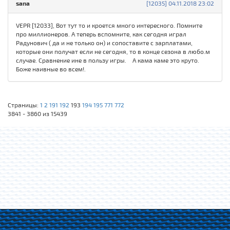
sana
[12035] 04.11.2018 23:02
VEPR [12033], Вот тут то и кроется много интересного. Помните
про миллионеров. А теперь вспомните, как сегодня играл
Радунович ( да и не только он) и сопоставите с зарплатами,
которые они получат если не сегодня, то в конце сезона в любо.м
случае. Сравнение ине в пользу игры. А кама каме это круто.
Боже наивные во всем!.
Страницы:
1
2
191
192
193
194
195
771
772
3841 - 3860 из 15439