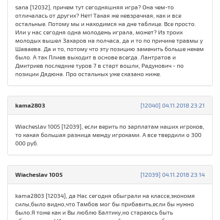
sana [12032], причем тут сегодняшняя игра? Она чем-то
отличалась от других? Нет! Такая же невзрачная, как и все
остальные. Потому мы и находимся на дне таблице. Все просто.
Или у нас сегодня одна молодежь играла, может? Из троих
молодых вышел Захаров на полчаса, да и то по причине травмы у
Шаваева. Да и то, потому что эту позицию заменить больше некем
было. А так Плиев выходит в основе всегда. Лантратов и
Дмитриев последние туров 7 в старт вошли, Радунович - по
позиции Дядюна. Про остальных уже сказано ниже.
kama2803
[12040] 04.11.2018 23:21
Wiacheslav 1005 [12039], если верить по зарплатам наших игроков,
то какая большая разница между игроками. А все твердили о 300
000 руб.
Wiacheslav 1005
[12039] 04.11.2018 23:14
kama2803 [12034], да Нас сегодня обыграли на классе,экономя
силы,было видно,что Тамбов мог бы прибавить,если бы нужно
было.Я тоже как и Вы люблю Балтику,но стараюсь быть