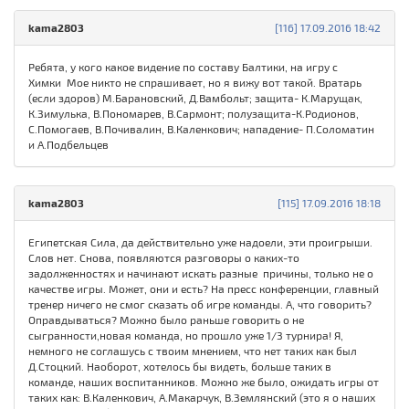
kama2803
[116] 17.09.2016 18:42
Ребята, у кого какое видение по составу Балтики, на игру с
Химки Мое никто не спрашивает, но я вижу вот такой. Вратарь
(если здоров) М.Барановский, Д.Вамбольт; защита- К.Марущак,
К.Зимулька, В.Пономарев, В.Сармонт; полузащита-К.Родионов,
С.Помогаев, В.Почивалин, В.Каленкович; нападение- П.Соломатин
и А.Подбельцев
kama2803
[115] 17.09.2016 18:18
Египетская Сила, да действительно уже надоели, эти проигрыши.
Слов нет. Снова, появляются разговоры о каких-то
задолженностях и начинают искать разные причины, только не о
качестве игры. Может, они и есть? На пресс конференции, главный
тренер ничего не смог сказать об игре команды. А, что говорить?
Оправдываться? Можно было раньше говорить о не
сыгранности,новая команда, но прошло уже 1/3 турнира! Я,
немного не соглашусь с твоим мнением, что нет таких как был
Д.Стоцкий. Наоборот, хотелось бы видеть, больше таких в
команде, наших воспитанников. Можно же было, ожидать игры от
таких как: В.Каленкович, А.Макарчук, В.Землянский (это я о наших