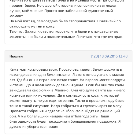
научить их отдавать пасы точно и на нужные места? Да большой
процент брака, Но с другой стороны и соперник не выглядел
лучше, моё мнение. Просто они забили свой единственный
момент.
На мой взгляд, самоотдача была стопроцентная. Претензий по
самоотдаче нет ни к кому.
Так что , Захаряк ответил коротко, что были и отрицательные
моменты , но были и положительные. Я считаю, что тренер прав.
Нколай
[123] 18.09.2016 13:48
Кама -мы не злорадствуем. Просто распирает. Зачем держать в
команде разгильдяя Землянского . Я этого юношу знаю с малых
лет. Где бы он не играл его везде гонят. На первом месте подруги
и стакан. Да и Коленкович далеко не ушел. Если бы они так голы
закидывали как рюмки в Малино . Они что думают что мы ничего
не знаем или их не узнаем. Да я согласен есть костяк который
может рвануть. не усе еще потеряно. Тосно в прошлом году было
тоже в такой ситуации. Надо собраться и сделать через не могу.
Провести собрания и сделать выбор кто выйдет на решающий
бой. А мы болельщики найдем чем отблагодарить. Наша
благодарность будет посещение и большевицкая поддержка. Я
думаю и губернатор придет.