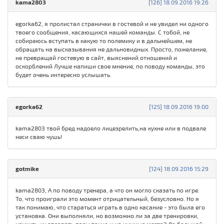
kama2803
[126] 18.09.2016 19:26
egorka62, я пролистал странички в гостевой и не увидел ни одного
твоего сообщения, касающихся нашей команды. С тобой, не
собираюсь вступать в какую то полемику и в дальнейшем, не
обращать на высказывания не дальновидных. Просто, пожелание,
не превращай гостевую в сайт, выяснений отношений и
оскорблений Лучше напиши свое мнение, по поводу команды, это
будет очень интересно услышать.
egorka62
[125] 18.09.2016 19:00
kama2803 твой бред надоело лицезрелить,на кухне или в подвале
неси сваю чушь!
gotmike
[124] 18.09.2016 15:29
kama2803, А по поводу тренера, а что он могло сказать по игре.
То, что проиграли это момент отрицательный, безусловно. Но я
так понимаю, что стараться играть в одно касание - это была его
установка. Они выполняли, но возможно ли за две тренировки,