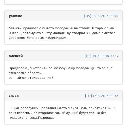
gotmike
[119] 18.09.2016 00:44
Алексей, предлагаю вместо молодёжки выставить Шторм с з-да
Янтарь , потому что он эту молодёжку отодрал 3-0 дома вместе с
Сердюком Бутаковым и Елисеевым.
Алексей
[118] 18.09.2016 00:37
Предлагаю , выставить за основу нашу молодёжку кто за ? , а
этих всех в область.
единый день голосования !
Cn/Cb
[117] 17.09.2016 20:32
Е..шки-воробушки.Последнее место в лиге..Всем привет из ПФЛ.А
сайт классный,во втордиве самый лучший будет,только без
плашек спонсора.Позорище.