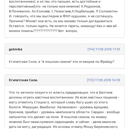
воспитанниках), а из тех, кто пришел, есть достойные и
перспективные(это не только мое мнение): К.Родионов,
В.Почивалин, Ал.Елисеев, С.Помогаев,А.Подбельцев, П.Соломатин.
И, говорить, что мы выглядим в ФНЛ худшими, я не соглашусь.
Причина? Может она есть, но мы можем только догадываться.
Остается, только ждать. Не хочется терять, команду! Как и чем ей
можно помочь?????????????? Вот вопрос.
gotmike
[114] 17.09.2016 17:01
Египетская Сила, а "в пошлом сезоне" это оговорка по Фрейду?
Египетская Сила.
[113] 17.09.2016 14:59
Что то затихли лозунги от власть предержащих. что в Балтике
должны играть местные воспитанники. Из всех местных пацанов -
могу отметить Стоцкого, который славу богу ушёл из этого
болота. Марущак, Вамбольт, Каленкович - уровень вродива,
Крючков, Цимбал - уровень чемпионата области. Сердюк - вообще
непонятно что делает на поле. В пошлом сезоне, по моему
мнению был незаслуженно недооценён, а сейчас - двже авансов
дать не могу, деградация. Из основы отмечу Мишу Барановского,