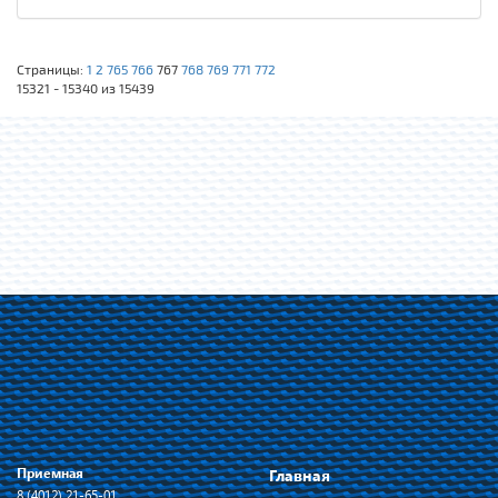
Страницы:
1
2
765
766
767
768
769
771
772
15321 - 15340 из 15439
Приемная
Главная
8 (4012) 21-65-01