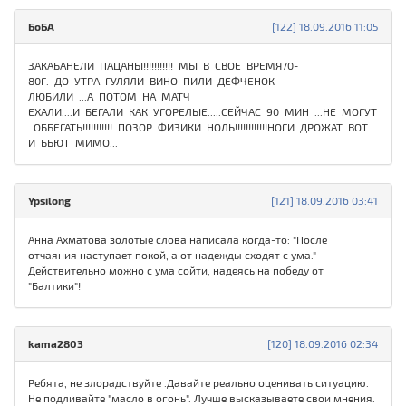
БоБА
[122] 18.09.2016 11:05
ЗАКАБАНЕЛИ ПАЦАНЫ!!!!!!!!!!! МЫ В СВОЕ ВРЕМЯ70-
80Г. ДО УТРА ГУЛЯЛИ ВИНО ПИЛИ ДЕФЧЕНОК
ЛЮБИЛИ ...А ПОТОМ НА МАТЧ
ЕХАЛИ....И БЕГАЛИ КАК УГОРЕЛЫЕ.....СЕЙЧАС 90 МИН ...НЕ МОГУТ
ОББЕГАТЬ!!!!!!!!!!! ПОЗОР ФИЗИКИ НОЛЬ!!!!!!!!!!!!НОГИ ДРОЖАТ ВОТ
И БЬЮТ МИМО...
Ypsilong
[121] 18.09.2016 03:41
Анна Ахматова золотые слова написала когда-то: "После
отчаяния наступает покой, а от надежды сходят с ума."
Действительно можно с ума сойти, надеясь на победу от
"Балтики"!
kama2803
[120] 18.09.2016 02:34
Ребята, не злорадствуйте .Давайте реально оценивать ситуацию.
Не подливайте "масло в огонь". Лучше высказываете свои мнения.