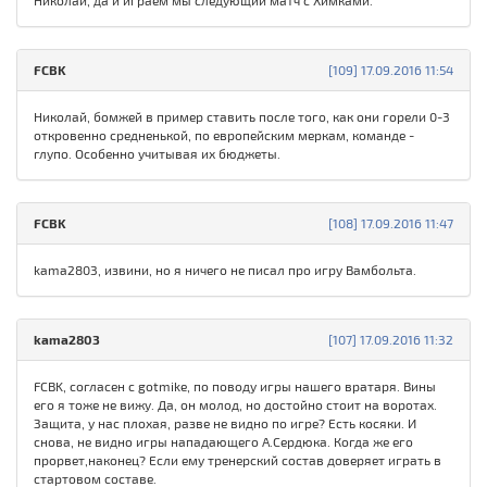
Николай, да и играем мы следующий матч с Химками.
FCBK
[109] 17.09.2016 11:54
Николай, бомжей в пример ставить после того, как они горели 0-3
откровенно средненькой, по европейским меркам, команде -
глупо. Особенно учитывая их бюджеты.
FCBK
[108] 17.09.2016 11:47
kama2803, извини, но я ничего не писал про игру Вамбольта.
kama2803
[107] 17.09.2016 11:32
FCBK, согласен с gotmike, по поводу игры нашего вратаря. Вины
его я тоже не вижу. Да, он молод, но достойно стоит на воротах.
Защита, у нас плохая, разве не видно по игре? Есть косяки. И
снова, не видно игры нападающего А.Сердюка. Когда же его
прорвет,наконец? Если ему тренерский состав доверяет играть в
стартовом составе.