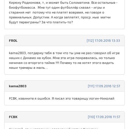
Кирюху Родионова, =, и может быть Соломатина. Все остальные -
биофутбомасса. Мне тут один футболлёр сказал - игры и
старания нет потому что не платят вовремя, не говоря о
премиальных. Допустим. А когда заплатят, проср..ные матчи
будут переиграны? За что платить-то?
FROL
[112] 17.09.2016 13:33
kama2803, потдержу тебя в том что ты уже не раз говорил об игре
наших с Динамо на кубок. Мне эта игра понравилась, но только
начиная со вторгого тайма !!!! Почему то не хотят этого видить
наши тренеры а жаль....
kama2803
[111] 17.09.2016 12:57
FCBK, извините я ошибся. Я писал это товарищу логин-Николай
FCBK
[110] 17.09.2016 11:57