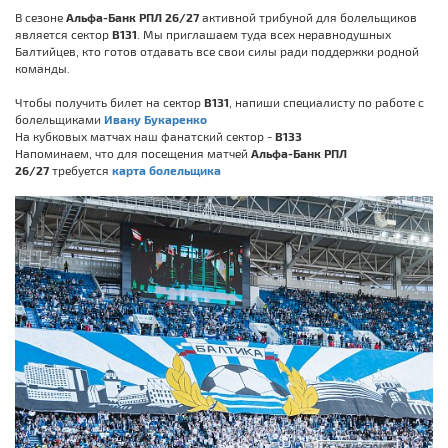
В сезоне
Альфа-Банк
РПЛ 26/27
активной трибуной для болельщиков
является сектор
B131
. Мы приглашаем туда всех неравнодушных
Балтийцев, кто готов отдавать все свои силы ради поддержки родной
команды.
Чтобы получить билет на сектор
B131
, напиши специалисту по работе с
болельщиками
Ивану Букаренко
На кубковых матчах наш фанатский сектор -
B133
Напоминаем, что для посещения матчей
Альфа-Банк РПЛ
26/27
требуется
карта болельщика