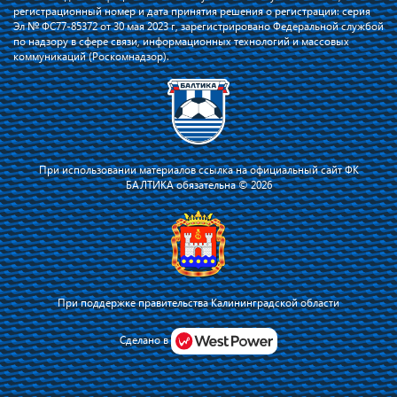
регистрационный номер и дата принятия решения о регистрации: серия
Эл № ФС77-85372 от 30 мая 2023 г, зарегистрировано Федеральной службой
по надзору в сфере связи, информационных технологий и массовых
коммуникаций (Роскомнадзор).
При использовании материалов ссылка на официальный сайт ФК
БАЛТИКА обязательна © 2026
При поддержке правительства Калининградской области
Я соглашаюсь с тем, что владелец сайта использует файлы cookie для
повышения удобства работы на сайте и сервис Яндекс.Метрика. Оставаясь
Сделано в
на сайте, я соглашаюсь с
политикой их применения
.
Принять