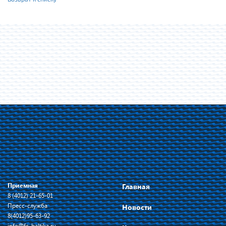
Приемная
Главная
8 (4012) 21-65-01
Пресс-служба
Новости
8(4012)95-63-92
info@fc-baltika.ru