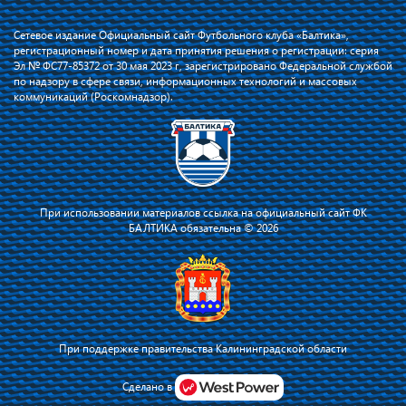
Сетевое издание Официальный сайт Футбольного клуба «Балтика»,
регистрационный номер и дата принятия решения о регистрации: серия
Эл № ФС77-85372 от 30 мая 2023 г, зарегистрировано Федеральной службой
по надзору в сфере связи, информационных технологий и массовых
коммуникаций (Роскомнадзор).
При использовании материалов ссылка на официальный сайт ФК
БАЛТИКА обязательна © 2026
При поддержке правительства Калининградской области
Я соглашаюсь с тем, что владелец сайта использует файлы cookie для
повышения удобства работы на сайте и сервис Яндекс.Метрика. Оставаясь
Сделано в
на сайте, я соглашаюсь с
политикой их применения
.