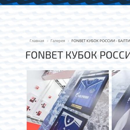
Главная
Галерея
FONBET КУБОК РОССИИ - БАЛТИ
FONBET КУБОК РОССИ