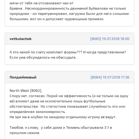
мячи от тебя не отскакивают как от
бревна...Нескоординированность движений Буйвалова не только
природная - он перетренирован, нагрузки были для него слишком
большими, вот он и допускает чудовищные промахи.
vetkulachok
[8065] 19.07.2018 18:00
А это какой по счету комплект формы??? И когда представление?
Если уже обсуждалось-не обессудьте...
Полдюймовый
[8064] 19.07.2018 17:56
North West [8062],
Спору нет, согласен. Порой на эффективность (и не только на одну
её) влияют даже не исключительно лишь футбольные
обстоятельства. Но статистика показывает случайность это или
определённая закономерность.
Не зря же в клубах по каждому отдельному игроку её ведут.
Тамбов, к слову, у себя дома и Тюмень обыгрывала 3:1 в
прошлом сезоне.