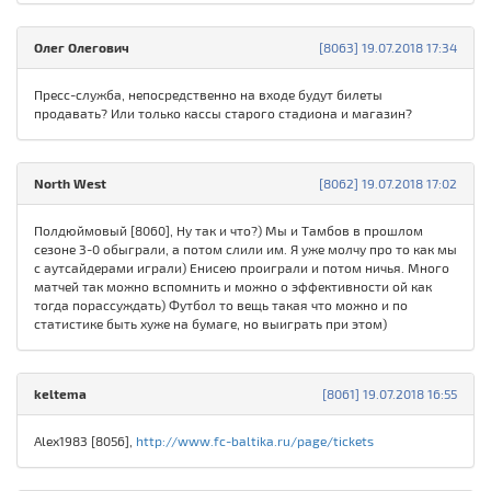
Олег Олегович
[8063] 19.07.2018 17:34
Пресс-служба, непосредственно на входе будут билеты
продавать? Или только кассы старого стадиона и магазин?
North West
[8062] 19.07.2018 17:02
Полдюймовый [8060], Ну так и что?) Мы и Тамбов в прошлом
сезоне 3-0 обыграли, а потом слили им. Я уже молчу про то как мы
с аутсайдерами играли) Енисею проиграли и потом ничья. Много
матчей так можно вспомнить и можно о эффективности ой как
тогда порассуждать) Футбол то вещь такая что можно и по
статистике быть хуже на бумаге, но выиграть при этом)
keltema
[8061] 19.07.2018 16:55
Alex1983 [8056],
http://www.fc-baltika.ru/page/tickets