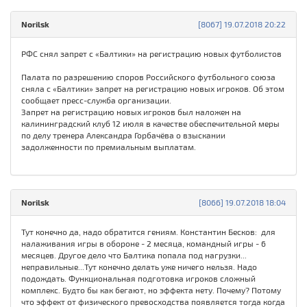
Norilsk
[8067] 19.07.2018 20:22
РФС снял запрет с «Балтики» на регистрацию новых футболистов
Палата по разрешению споров Российского футбольного союза
сняла с «Балтики» запрет на регистрацию новых игроков. Об этом
сообщает пресс-служба организации.
Запрет на регистрацию новых игроков был наложен на
калининградский клуб 12 июля в качестве обеспечительной меры
по делу тренера Александра Горбачёва о взыскании
задолженности по премиальным выплатам.
Norilsk
[8066] 19.07.2018 18:04
Тут конечно да, надо обратится гениям. Константин Бесков: для
налаживания игры в обороне - 2 месяца, командный игры - 6
месяцев. Другое дело что Балтика попала под нагрузки...
неправильные...Тут конечно делать уже ничего нельзя. Надо
подождать. Функциональная подготовка игроков сложный
комплекс. Будто бы как бегают, но эффекта нету. Почему? Потому
что эффект от физического превосходства появляется тогда когда