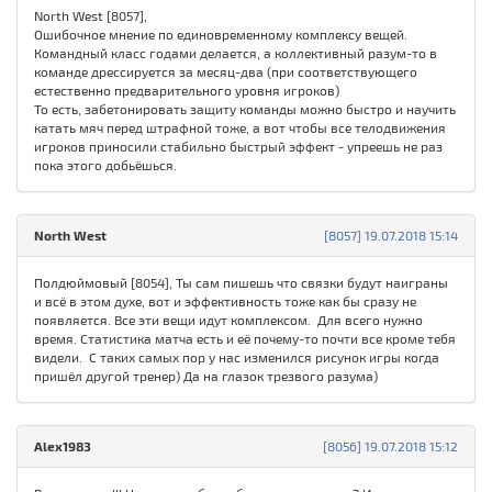
North West [8057],
Ошибочное мнение по единовременному комплексу вещей.
Командный класс годами делается, а коллективный разум-то в
команде дрессируется за месяц-два (при соответствующего
естественно предварительного уровня игроков)
То есть, забетонировать защиту команды можно быстро и научить
катать мяч перед штрафной тоже, а вот чтобы все телодвижения
игроков приносили стабильно быстрый эффект - упреешь не раз
пока этого добьёшься.
North West
[8057] 19.07.2018 15:14
Полдюймовый [8054], Ты сам пишешь что связки будут наиграны
и всё в этом духе, вот и эффективность тоже как бы сразу не
появляется. Все эти вещи идут комплексом. Для всего нужно
время. Статистика матча есть и её почему-то почти все кроме тебя
видели. С таких самых пор у нас изменился рисунок игры когда
пришёл другой тренер) Да на глазок трезвого разума)
Alex1983
[8056] 19.07.2018 15:12