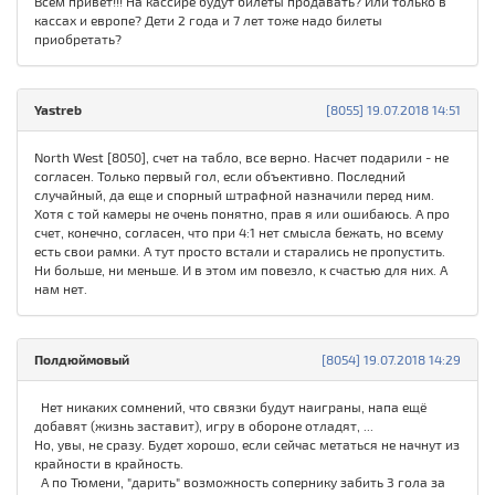
Всем привет!!! На кассире будут билеты продавать? Или только в
кассах и европе? Дети 2 года и 7 лет тоже надо билеты
приобретать?
Yastreb
[8055] 19.07.2018 14:51
North West [8050], счет на табло, все верно. Насчет подарили - не
согласен. Только первый гол, если объективно. Последний
случайный, да еще и спорный штрафной назначили перед ним.
Хотя с той камеры не очень понятно, прав я или ошибаюсь. А про
счет, конечно, согласен, что при 4:1 нет смысла бежать, но всему
есть свои рамки. А тут просто встали и старались не пропустить.
Ни больше, ни меньше. И в этом им повезло, к счастью для них. А
нам нет.
Полдюймовый
[8054] 19.07.2018 14:29
Нет никаких сомнений, что связки будут наиграны, напа ещё
добавят (жизнь заставит), игру в обороне отладят, ...
Но, увы, не сразу. Будет хорошо, если сейчас метаться не начнут из
крайности в крайность.
А по Тюмени, "дарить" возможность сопернику забить 3 гола за