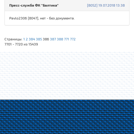
Пресс-служба ФК "Балтика"
[8052] 19.07.2018 13:38
Pavlo2306 [8047], нет - без документа.
Страницы:
1
2
384
385
386
387
388
771
772
7701 - 7720 из 15439