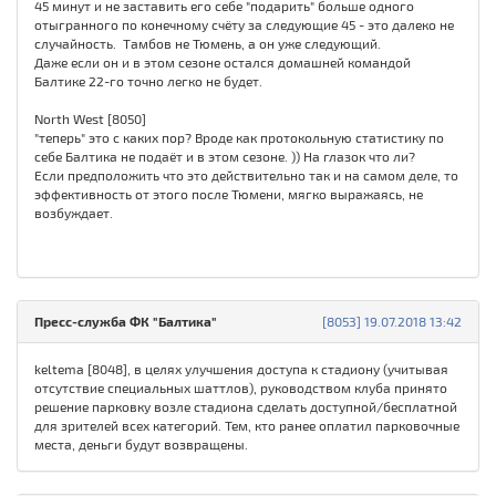
45 минут и не заставить его себе "подарить" больше одного
отыгранного по конечному счёту за следующие 45 - это далеко не
случайность. Тамбов не Тюмень, а он уже следующий.
Даже если он и в этом сезоне остался домашней командой
Балтике 22-го точно легко не будет.
North West [8050]
"теперь" это с каких пор? Вроде как протокольную статистику по
себе Балтика не подаёт и в этом сезоне. )) На глазок что ли?
Если предположить что это действительно так и на самом деле, то
эффективность от этого после Тюмени, мягко выражаясь, не
возбуждает.
Пресс-служба ФК "Балтика"
[8053] 19.07.2018 13:42
keltema [8048], в целях улучшения доступа к стадиону (учитывая
отсутствие специальных шаттлов), руководством клуба принято
решение парковку возле стадиона сделать доступной/бесплатной
для зрителей всех категорий. Тем, кто ранее оплатил парковочные
места, деньги будут возвращены.