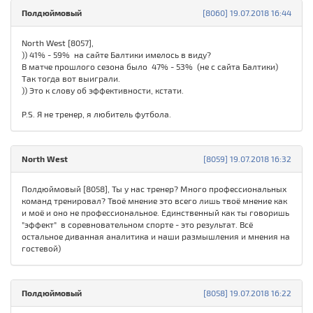
Полдюймовый
[8060] 19.07.2018 16:44
North West [8057],
)) 41% - 59% на сайте Балтики имелось в виду?
В матче прошлого сезона было 47% - 53% (не с сайта Балтики)
Так тогда вот выиграли.
)) Это к слову об эффективности, кстати.
P.S. Я не тренер, я любитель футбола.
North West
[8059] 19.07.2018 16:32
Полдюймовый [8058], Ты у нас тренер? Много профессиональных
команд тренировал? Твоё мнение это всего лишь твоё мнение как
и моё и оно не профессиональное. Единственный как ты говоришь
"эффект" в соревновательном спорте - это результат. Всё
остальное диванная аналитика и наши размышления и мнения на
гостевой)
Полдюймовый
[8058] 19.07.2018 16:22