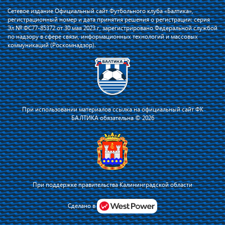
Сетевое издание Официальный сайт Футбольного клуба «Балтика»,
регистрационный номер и дата принятия решения о регистрации: серия
Эл № ФС77-85372 от 30 мая 2023 г, зарегистрировано Федеральной службой
по надзору в сфере связи, информационных технологий и массовых
коммуникаций (Роскомнадзор).
При использовании материалов ссылка на официальный сайт ФК
БАЛТИКА обязательна © 2026
При поддержке правительства Калининградской области
Я соглашаюсь с тем, что владелец сайта использует файлы cookie для
повышения удобства работы на сайте и сервис Яндекс.Метрика. Оставаясь
Сделано в
на сайте, я соглашаюсь с
политикой их применения
.