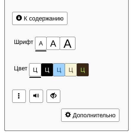
К содержанию
А
Шрифт
А
А
Цвет
Ц
Ц
Ц
Ц
Ц
Дополнительно