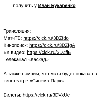
получить у
Иван Букаренко
Трансляция:
МатчТВ:
https://clck.ru/3DZfdo
Кинопоиск:
https://clck.ru/3DZfgA
ВК видео:
https://clck.ru/3DZfiE
Телеканал «Каскад»
А также помним, что матч будет показан в
кинотеатре «Синема Парк»
Билеты:
https://clck.ru/3DVxUe