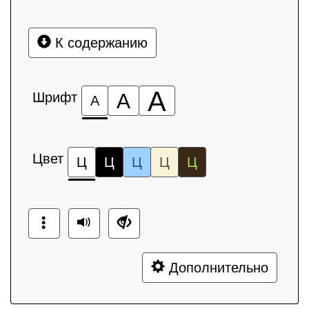
К содержанию
А
Шрифт
А
А
Цвет
Ц
Ц
Ц
Ц
Ц
Дополнительно