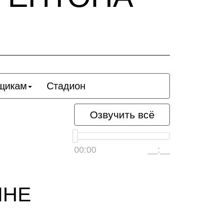
щикам
Стадион
Озвучить всё
00:00
__:__
ННЕ