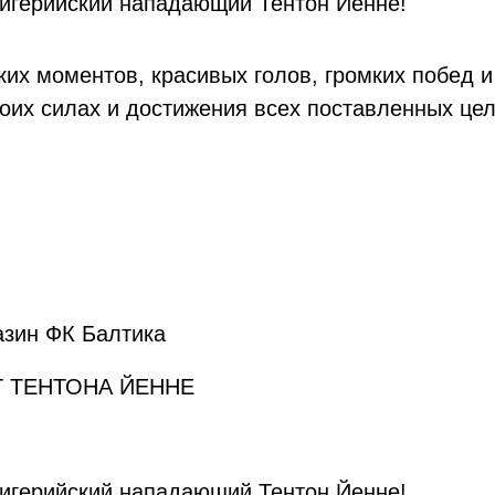
нигерийский нападающий Тентон Йенне!
ких моментов, красивых голов, громких побед
оих силах и достижения всех поставленных целе
азин ФК Балтика
Т ТЕНТОНА ЙЕННЕ
нигерийский нападающий Тентон Йенне!