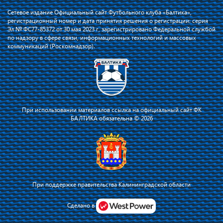
Сетевое издание Официальный сайт Футбольного клуба «Балтика»,
регистрационный номер и дата принятия решения о регистрации: серия
Эл № ФС77-85372 от 30 мая 2023 г, зарегистрировано Федеральной службой
по надзору в сфере связи, информационных технологий и массовых
коммуникаций (Роскомнадзор).
При использовании материалов ссылка на официальный сайт ФК
БАЛТИКА обязательна © 2026
При поддержке правительства Калининградской области
Я соглашаюсь с тем, что владелец сайта использует файлы cookie для
повышения удобства работы на сайте и сервис Яндекс.Метрика. Оставаясь
Сделано в
на сайте, я соглашаюсь с
политикой их применения
.