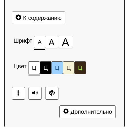
К содержанию
А
Шрифт
А
А
Цвет
Ц
Ц
Ц
Ц
Ц
Дополнительно