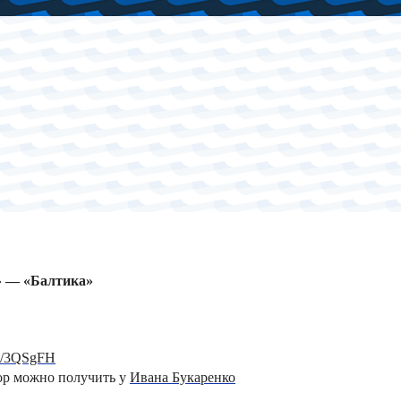
» — «Балтика»
ru/3QSgFH
тор можно получить у
Ивана Букаренко