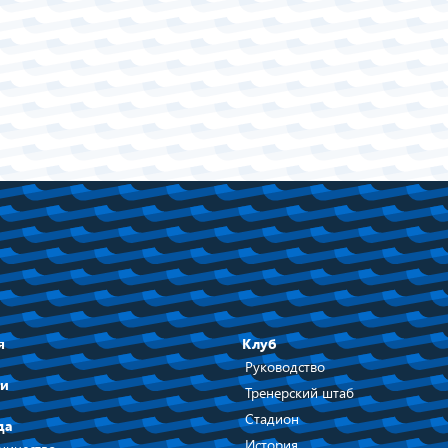
я
Клуб
Руководство
ти
Тренерский штаб
Стадион
да
История