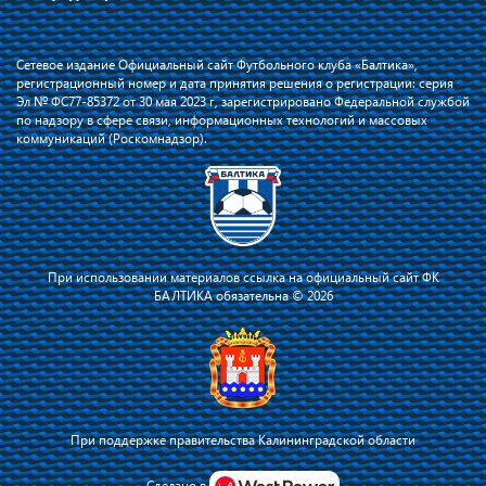
Сетевое издание Официальный сайт Футбольного клуба «Балтика»,
регистрационный номер и дата принятия решения о регистрации: серия
Эл № ФС77-85372 от 30 мая 2023 г, зарегистрировано Федеральной службой
по надзору в сфере связи, информационных технологий и массовых
коммуникаций (Роскомнадзор).
При использовании материалов ссылка на официальный сайт ФК
БАЛТИКА обязательна © 2026
При поддержке правительства Калининградской области
Я соглашаюсь с тем, что владелец сайта использует файлы cookie для
повышения удобства работы на сайте и сервис Яндекс.Метрика. Оставаясь
Сделано в