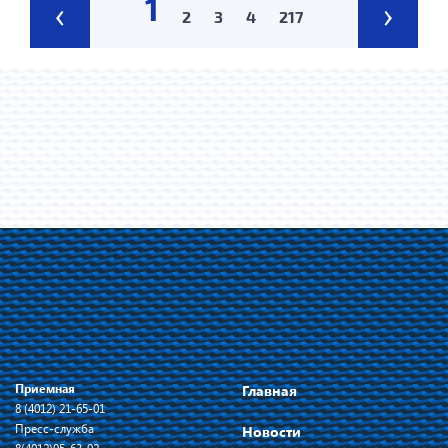
1
‹
›
2
3
4
217
Приемная
Главная
8 (4012) 21-65-01
Пресс-служба
Новости