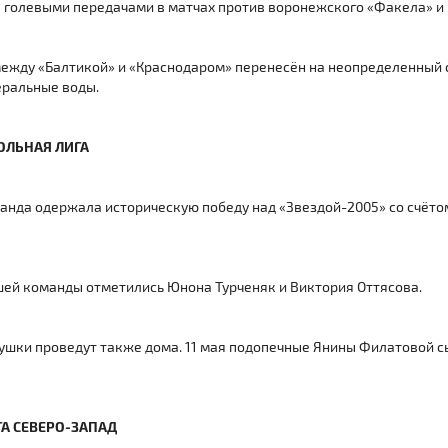
 голевыми передачами в матчах против воронежского «Факела» и 
между «Балтикой» и «Краснодаром» перенесён на неопределенный 
еральные воды.
ОЛЬНАЯ ЛИГА
да одержала историческую победу над «Звездой-2005» со счётом
шей команды отметились Юнона Турченяк и Виктория Оттясова.
ушки проведут также дома. 11 мая подопечные Янины Филатовой с
А СЕВЕРО-ЗАПАД