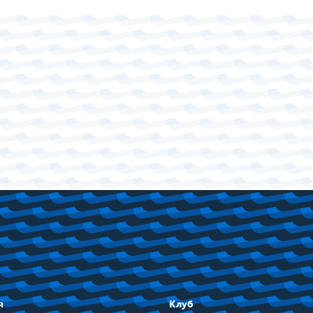
я
Клуб