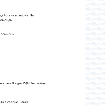
ействие в сезоне. На
команды.
Коломной».
минувшем 8 туре МФЛ балтийцы
яч в сезоне. Ранее