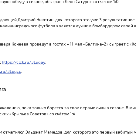
ую победу в сезоне, обыграв «Леон Сатурн» со счётом 1:0.
ающий Дмитрий Никитин, для которого это уже 3 результативное д
 калининградского футбола является лучшим бомбардиром своей 
ера Конеева проведут в гостях – 11 мая «Балтика-2» сыграет с «
:
https://clck.ru/3Luqay
;
k.ru/3Luqcp
.
ИГА
жалению, пока только борется за свои первые очки в сезоне. В 
ких «Крыльев Советов» со счётом 1:4.
м отметился Эльджат Мамедов, для которого это первый забитый м