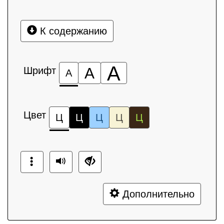
К содержанию
А
Шрифт
А
А
Цвет
Ц
Ц
Ц
Ц
Ц
Дополнительно