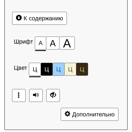
К содержанию
А
Шрифт
А
А
Цвет
Ц
Ц
Ц
Ц
Ц
Дополнительно