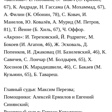
67), К. Андраде, Н. Гассама (А. Мохаммад, 67),
А. Филин (К. Обонин, 78), С. Ковач, И.
Манелов, Ю. Ковалёв, А. Мурид (М. Петров,
81), Т. Йенне (Б. Хиль, 67), Ч. Оффор.
«Акрон»: И. Тереховский, Й. Родригес, М.
Бокоев (И. Агапов, 46), Ж. Эсковаль, Д.
Попенков, И. Джаковац (Н. Базилевский, 46), К.
Савичев, С. Лончар (М. Болдырев, 65), Х.
Хосонов (К. Марадишвили, 46), С. Бакаев (М.
Кузьмин, 65), Б. Тавареш.
Главный судья: Максим Перезва;
Помощники: Алексей Ермилов и Евгений
Синянский;
Резервный судья: Герман Коваленко;