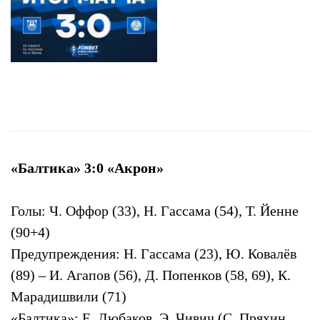
«Балтика» 3:0 «Акрон»
Голы: Ч. Оффор (33), Н. Гассама (54), Т. Йенне
(90+4)
Предупреждения: Н. Гассама (23), Ю. Ковалёв
(89) – И. Агапов (56), Д. Попенков (58, 69), К.
Марадишвили (71)
«Балтика»: Е. Любаков, Э. Чивич (С. Пряхин,