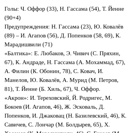
Голы: Ч. Оффор (33), Н. Гассама (54), Т. Йенне
(90+4)
Предупреждения: Н. Гассама (23), Ю. Ковалёв
(89) – И. Агапов (56), Д. Попенков (58, 69), К.
Марадишвили (71)
«Балтика»: Е. Любаков, Э. Чивич (С. Пряхин,
67), К. Андраде, Н. Гассама (А. Мохаммад, 67),
А. Филин (К. Обонин, 78), С. Ковач, И.
Манелов, Ю. Ковалёв, А. Мурид (М. Петров,
81), Т. Йенне (Б. Хиль, 67), Ч. Оффор.
«Акрон»: И. Тереховский, Й. Родригес, М.
Бокоев (И. Агапов, 46), Ж. Эсковаль, Д.
Попенков, И. Джаковац (Н. Базилевский, 46), К.
Савичев, С. Лончар (М. Болдырев, 65), Х.