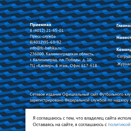
Приемная
Главна
8 (4012) 21-65-01
Пресс-служба
Новос
8(4012)95-63-92
info@fc-baltika.ru
Коман
236000, Калининградская область,
Сотруд
г. Калининград, пл. Победы, д. 10
Журнал
ТЦ «Кловер», 6 этаж, Офис 617-618
Сетевое издание Официальный сайт Футбольного клуб
зарегистрировано Федеральной службой по надзору 
При использовании материалов ссылка
обязательна © 2026
Я соглашаюсь с тем, что владелец сайта испо
Оставаясь на сайте, я соглашаюсь с
политикой