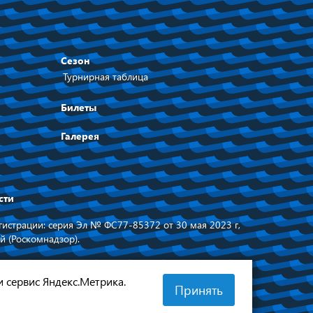
Сезон
Турнирная таблица
Билеты
Галерея
сти
истрации: серия Эл № ФС77-85372 от 30 мая 2023 г,
й (Роскомнадзор).
равительства
Сделано в
 области
и сервис Яндекс.Метрика.
Принять