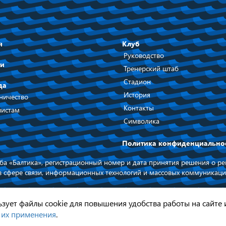
я
Клуб
Руководство
ти
Тренерский штаб
Стадион
да
История
ничество
Контакты
истам
Символика
Политика конфиденциально
а «Балтика», регистрационный номер и дата принятия решения о рег
в сфере связи, информационных технологий и массовых коммуникаци
 на официальный сайт ФК БАЛТИКА
При поддержке п
Калининградской
льзует файлы cookie для повышения удобства работы на сайте 
 их применения
.