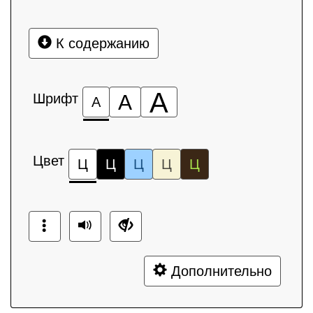
К содержанию
А
Шрифт
А
А
Цвет
Ц
Ц
Ц
Ц
Ц
Дополнительно