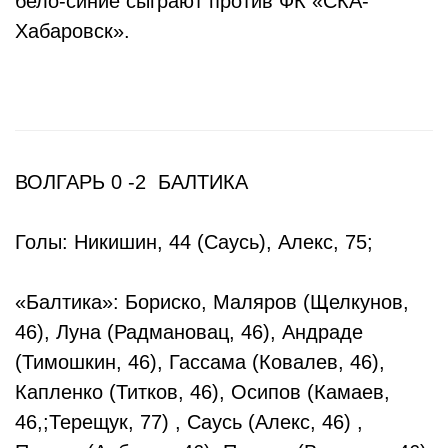
бело-синие сыграют против ФК «СКА-
Хабаровск».
ВОЛГАРЬ 0 -2 БАЛТИКА
Голы: Никишин, 44 (Саусь), Алекс, 75;
«Балтика»: Бориско, Маляров (Щелкунов,
46), Луна (Радмановац, 46), Андраде
(Тимошкин, 46), Гассама (Ковалев, 46),
Капленко (Титков, 46), Осипов (Камаев,
46,;Терещук, 77) , Саусь (Алекс, 46) ,