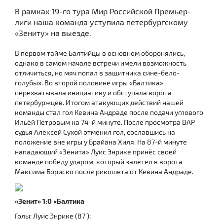
В рамках 19-го тура Мир Российской Премьер-
лиги наша команда уступила петербургскому
«Зениту» на выезде.
В первом тайме Балтийцы в основном оборонялись,
однако в самом начале встречи имели возможность
отличиться, но мяч попал в защитника сине-бело-
голубых. Во второй половине игры «Балтика»
перехватывала инициативу и обступала ворота
петербуржцев. Итогом атакующих действий нашей
команды стал гол Кевина Андраде после подачи углового
Ильёй Петровым на 74-й минуте. После просмотра ВАР
судья Алексей Сухой отменил гол, сославшись на
положение вне игры у Брайана Хиля. На 87-й минуте
нападающий «Зенита» Луис Энрике принёс своей
команде победу ударом, который залетел в ворота
Максима Бориско после рикошета от Кевина Андраде.
«Зенит» 1:0 «Балтика
Голы: Луис Энрике (87');