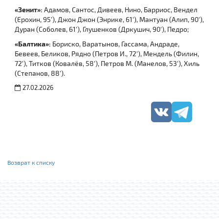
«Зенит»:
Адамов, Сантос, Дивеев, Нино, Барриос, Вендел
(Ерохин, 95'), Джон Джон (Энрике, 61'), Мантуан (Алип, 90'),
Дуран (Cоболев, 61'), Глушенков (Дркушич, 90'), Педро;
«Балтика»:
Бориско, Варатынов, Гассама, Андраде,
Бевеев, Беликов, Рядно (Петров И., 72'), Мендель (Филин,
72'), Титков (Ковалёв, 58'), Петров М. (Манелов, 53'), Хиль
(Степанов, 88').
27.02.2026
Возврат к списку