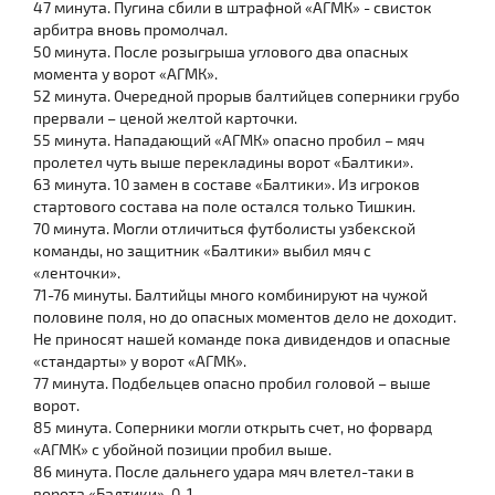
47 минута. Пугина сбили в штрафной «АГМК» - свисток
арбитра вновь промолчал.
50 минута. После розыгрыша углового два опасных
момента у ворот «АГМК».
52 минута. Очередной прорыв балтийцев соперники грубо
прервали – ценой желтой карточки.
55 минута. Нападающий «АГМК» опасно пробил – мяч
пролетел чуть выше перекладины ворот «Балтики».
63 минута. 10 замен в составе «Балтики». Из игроков
стартового состава на поле остался только Тишкин.
70 минута. Могли отличиться футболисты узбекской
команды, но защитник «Балтики» выбил мяч с
«ленточки».
71-76 минуты. Балтийцы много комбинируют на чужой
половине поля, но до опасных моментов дело не доходит.
Не приносят нашей команде пока дивидендов и опасные
«стандарты» у ворот «АГМК».
77 минута. Подбельцев опасно пробил головой – выше
ворот.
85 минута. Соперники могли открыть счет, но форвард
«АГМК» с убойной позиции пробил выше.
86 минута. После дальнего удара мяч влетел-таки в
ворота «Балтики». 0-1