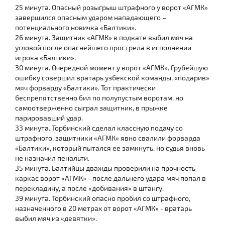
25 минута. Опасный розыгрыш штрафного у ворот «АГМК»
завершился опасным ударом нападающего –
потенциального новичка «Балтики».
26 минута. Защитник «АГМК» в подкате выбил мяч на
угловой после опаснейшего прострела в исполнении
игрока «Балтики».
30 минута. Очередной момент у ворот «АГМК». Грубейшую
ошибку совершил вратарь узбекской команды, «подарив»
мяч форварду «Балтики». Тот практически
беспрепятственно бил по полупустым воротам, но
самоотверженно сыграл защитник, в прыжке
парировавший удар.
33 минута. Торбинский сделал классную подачу со
штрафного, защитники «АГМК» явно свалили форварда
«Балтики», который пытался ее замкнуть, но судья вновь
не назначил пенальти.
35 минута. Балтийцы дважды проверили на прочность
каркас ворот «АГМК» - после дальнего удара мяч попал в
перекладину, а после «добивания» в штангу.
39 минута. Торбинский опасно пробил со штрафного,
назначенного в 20 метрах от ворот «АГМК» - вратарь
выбил мяч из «девятки».