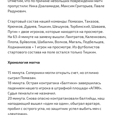
Отметим, что по причине небольших повреждений матч
пропустили: Ника Дзаламидзе, Максим Григорьев, Павле
Радунович.
Стартовый состав нашей команды: Помазан, Таказов,
Крючков, Дудиев, Тишкин, Шешуков, Торбинский, Шаваев,
Пугин + двое игроков, которые находятся на просмотре.
На 63-й минуте на замену вышли: Лантратов, Каленкович,
Плопа, Буйволов, Шабалин, Волков, Магаль, Подбельцев,
Ходжаниязов + 1 игрок на просмотре. Из футболистов
стартового состава на поле остался только Тишкин.
Хронология матча
15 минута. Соперники могли открыть счет, но отлично
сыграл Помазан.
18 минута. Острая контратака «Балтики» завершилась
падением нашего игрока в штрафной площади «АГМК».
Судья пенальти не назначил.
20 минута. Снова опасно контратаковали балтийцы, наш
нападающий вышел «один на один», обыграл вратаря,
пробил с острого угла, но защитник успел выбить мяч с
«ленточки».